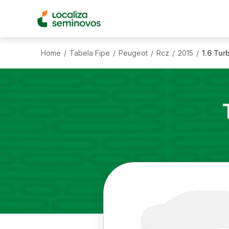
Home
Tabela Fipe
Peugeot
Rcz
2015
1.6 Tur
/
/
/
/
/