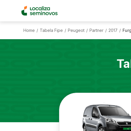
Home
Tabela Fipe
Peugeot
Partner
2017
Furg
/
/
/
/
/
Ta