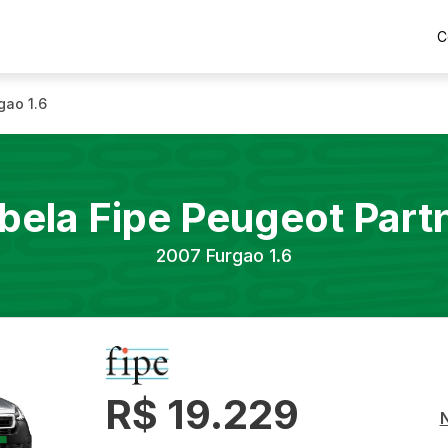
C
gao 1.6
bela Fipe
Peugeot
Part
2007
Furgao 1.6
R$ 19.229