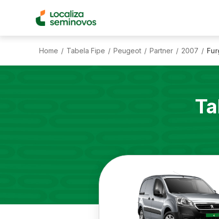
Home
Tabela Fipe
Peugeot
Partner
2007
Fur
/
/
/
/
/
Ta