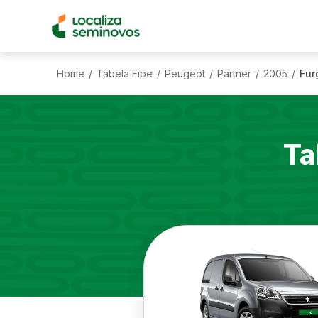
Home
Tabela Fipe
Peugeot
Partner
2005
Fur
/
/
/
/
/
Ta