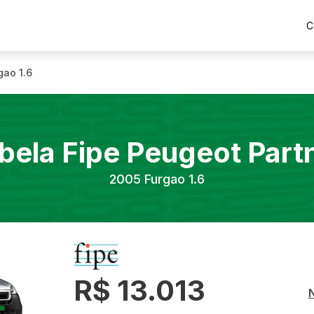
C
gao 1.6
bela Fipe
Peugeot
Part
2005
Furgao 1.6
R$ 13.013