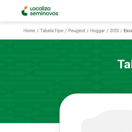
Home
Tabela Fipe
Peugeot
Hoggar
2013
Esc
/
/
/
/
/
Ta