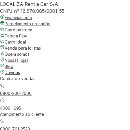
LOCALIZA Rent a Car S/A
CNPJ nº 16.670.085/0001-55
Financiamento
Parcelamento no cartão
Carro na troca
Tabela Fipe
Carro Ideal
Venda para lojistas
Quem somos
Nossas lojas
Blog
Dúvidas
Central de vendas
0800-200-2000
4000-1695
Atendimento ao cliente
0800-701-2523