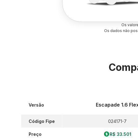
Os valor
Os dados não poss
Compa
Escapade 1.6 Fle
Versão
Código Fipe
024171-7
Preço
R$ 33.501