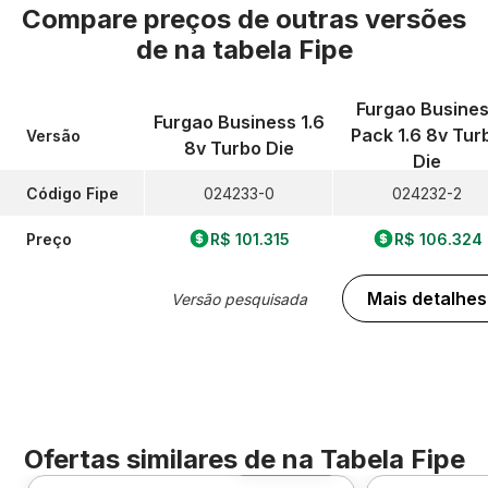
Compare preços de outras versões
de
na tabela Fipe
Furgao Busine
Furgao Business 1.6
Pack 1.6 8v Tur
Versão
8v Turbo Die
Die
Código Fipe
024233-0
024232-2
Preço
R$ 101.315
R$ 106.324
Mais detalhes
Versão pesquisada
Ofertas similares de
na Tabela Fipe
Foto 360º