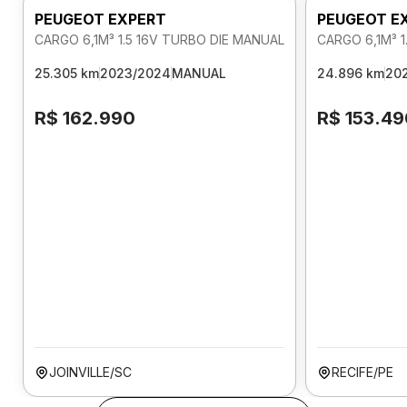
PEUGEOT EXPERT
PEUGEOT E
CARGO 6,1M³ 1.5 16V TURBO DIE MANUAL
CARGO 6,1M³ 
25.305 km
2023/2024
MANUAL
24.896 km
20
R$ 162.990
R$ 153.49
JOINVILLE/SC
RECIFE/PE