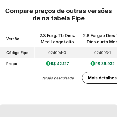
Compare preços de outras versões
de
na tabela Fipe
2.8 Furg. Tb Dies.
2.8 Furgao Dies
Versão
Med Longot.alto
Dies.curto Me
Código Fipe
024094-0
024093-1
Preço
R$ 42.127
R$ 36.932
Mais detalhes
Versão pesquisada