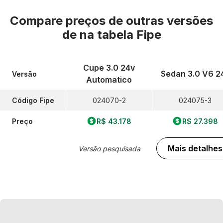
Compare preços de outras versões
de
na tabela Fipe
Cupe 3.0 24v
Sedan 3.0 V6 2
Versão
Automatico
Código Fipe
024070-2
024075-3
Preço
R$ 43.178
R$ 27.398
Mais detalhes
Versão pesquisada