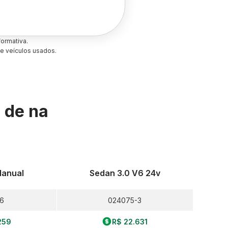
ormativa.
e veículos usados.
s de
na
Manual
Sedan 3.0 V6 24v
-6
024075-3
259
R$ 22.631