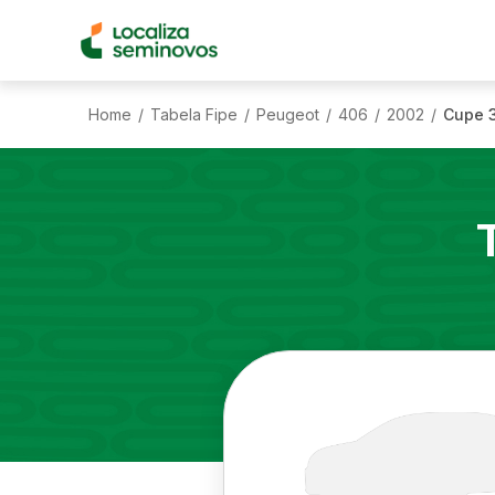
Home
Tabela Fipe
Peugeot
406
2002
Cupe 3
/
/
/
/
/