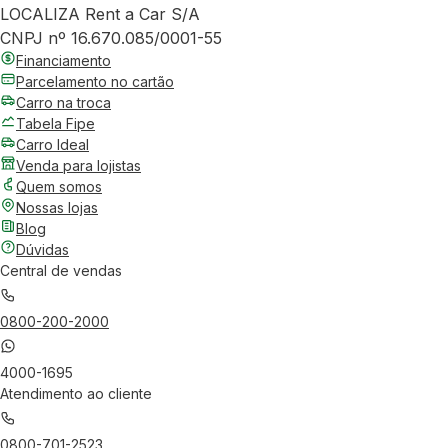
LOCALIZA Rent a Car S/A
CNPJ nº 16.670.085/0001-55
Financiamento
Parcelamento no cartão
Carro na troca
Tabela Fipe
Carro Ideal
Venda para lojistas
Quem somos
Nossas lojas
Blog
Dúvidas
Central de vendas
0800-200-2000
4000-1695
Atendimento ao cliente
0800-701-2523