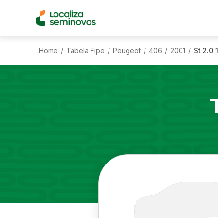
Home
Tabela Fipe
Peugeot
406
2001
St 2.0
/
/
/
/
/