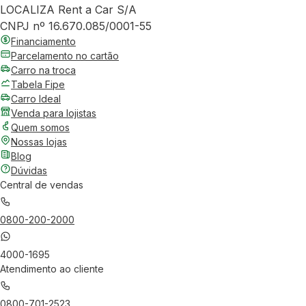
LOCALIZA Rent a Car S/A
CNPJ nº 16.670.085/0001-55
Financiamento
Parcelamento no cartão
Carro na troca
Tabela Fipe
Carro Ideal
Venda para lojistas
Quem somos
Nossas lojas
Blog
Dúvidas
Central de vendas
0800-200-2000
4000-1695
Atendimento ao cliente
0800-701-2523