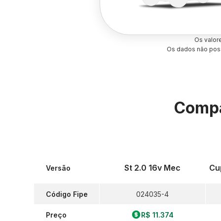
Os valor
Os dados não poss
Compa
St 2.0 16v Mec
Cu
Versão
Código Fipe
024035-4
Preço
R$ 11.374