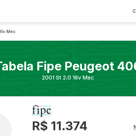
C
 16v Mec
Tabela Fipe
Peugeot
40
2001
St 2.0 16v Mec
R$ 11.374