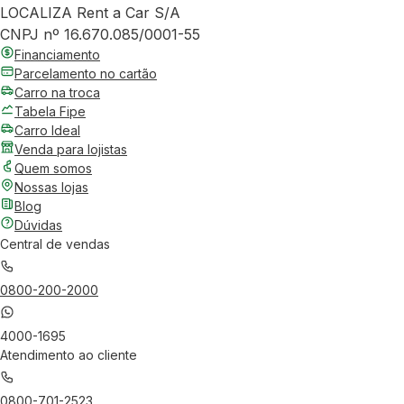
LOCALIZA Rent a Car S/A
CNPJ nº 16.670.085/0001-55
Financiamento
Parcelamento no cartão
Carro na troca
Tabela Fipe
Carro Ideal
Venda para lojistas
Quem somos
Nossas lojas
Blog
Dúvidas
Central de vendas
0800-200-2000
4000-1695
Atendimento ao cliente
0800-701-2523