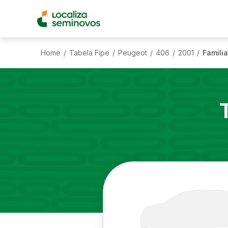
Home
Tabela Fipe
Peugeot
406
2001
Familia
/
/
/
/
/