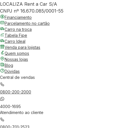
LOCALIZA Rent a Car S/A
CNPJ nº 16.670.085/0001-55
Financiamento
Parcelamento no cartão
Carro na troca
Tabela Fipe
Carro Ideal
Venda para lojistas
Quem somos
Nossas lojas
Blog
Dúvidas
Central de vendas
0800-200-2000
4000-1695
Atendimento ao cliente
0800-701-2523