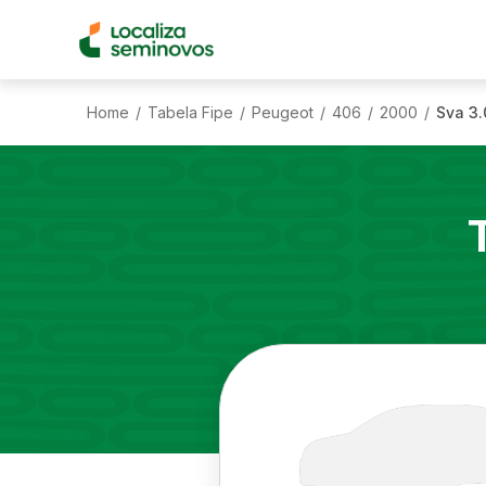
Home
Tabela Fipe
Peugeot
406
2000
Sva 3.
/
/
/
/
/