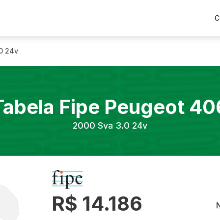
C
0 24v
Tabela Fipe
Peugeot
40
2000
Sva 3.0 24v
R$ 14.186