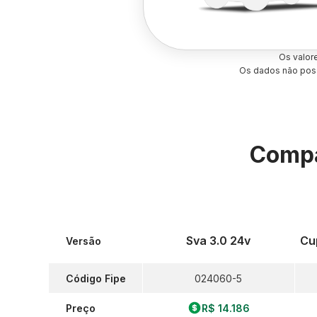
Os valor
Os dados não poss
Compa
Sva 3.0 24v
Cu
Versão
Código Fipe
024060-5
Preço
R$ 14.186