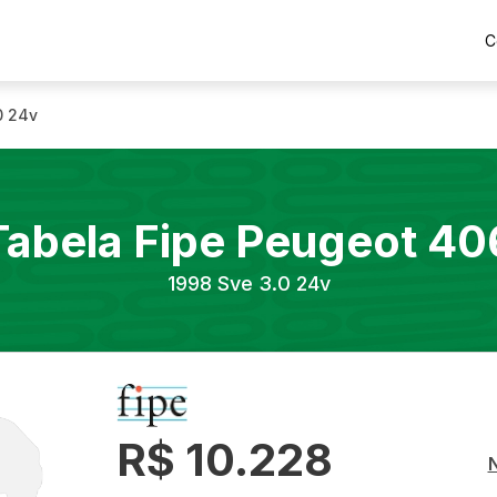
C
0 24v
Tabela Fipe
Peugeot
40
1998
Sve 3.0 24v
R$ 10.228