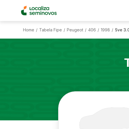
Home
Tabela Fipe
Peugeot
406
1998
Sve 3.
/
/
/
/
/