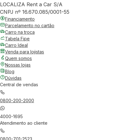
LOCALIZA Rent a Car S/A
CNPJ nº 16.670.085/0001-55
Financiamento
Parcelamento no cartão
Carro na troca
Tabela Fipe
Carro Ideal
Venda para lojistas
Quem somos
Nossas lojas
Blog
Dúvidas
Central de vendas
0800-200-2000
4000-1695
Atendimento ao cliente
0800-701-2523