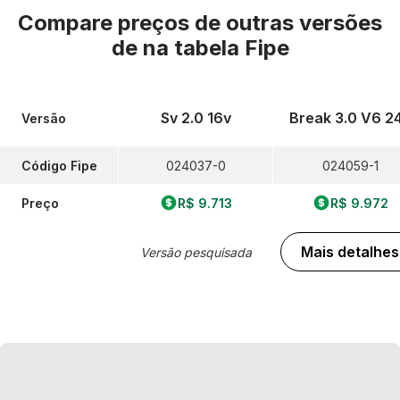
Compare preços de outras versões
de
na tabela Fipe
Sv 2.0 16v
Break 3.0 V6 2
Versão
Código Fipe
024037-0
024059-1
Preço
R$ 9.713
R$ 9.972
Mais detalhes
Versão pesquisada