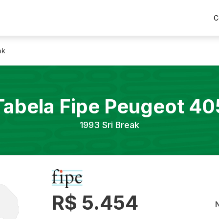
C
ak
Tabela Fipe
Peugeot
40
1993
Sri Break
R$ 5.454