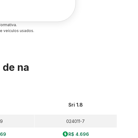
ormativa.
e veículos usados.
s de
na
8
Sri 1.8
-9
024011-7
269
R$ 4.696