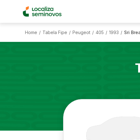
Home
Tabela Fipe
Peugeot
405
1993
Sri Bre
/
/
/
/
/