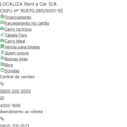
LOCALIZA Rent a Car S/A
CNPJ nº 16.670.085/0001-55
Financiamento
Parcelamento no cartão
Carro na troca
Tabela Fipe
Carro Ideal
Venda para lojistas
Quem somos
Nossas lojas
Blog
Dúvidas
Central de vendas
0800-200-2000
4000-1695
Atendimento ao cliente
0800-701-2523