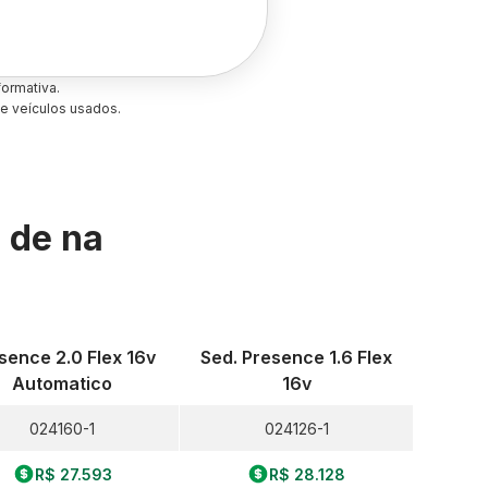
ormativa.
e veículos usados.
s de
na
sence 2.0 Flex 16v
Sed. Presence 1.6 Flex
Automatico
16v
024160-1
024126-1
R$ 27.593
R$ 28.128