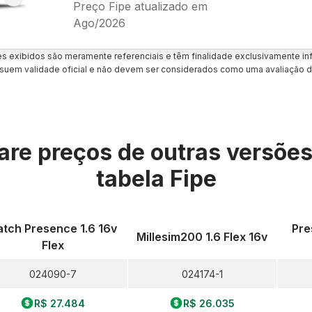
Preço Fipe atualizado em
Ago/2026
es exibidos são meramente referenciais e têm finalidade exclusivamente inf
uem validade oficial e não devem ser considerados como uma avaliação d
re preços de outras versõe
tabela Fipe
atch Presence 1.6 16v
Pre
Millesim200 1.6 Flex 16v
Flex
024090-7
024174-1
R$ 27.484
R$ 26.035