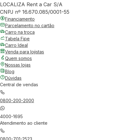
LOCALIZA Rent a Car S/A
CNPJ nº 16.670.085/0001-55
Financiamento
Parcelamento no cartão
Carro na troca
Tabela Fipe
Carro Ideal
Venda para lojistas
Quem somos
Nossas lojas
Blog
Dúvidas
Central de vendas
0800-200-2000
4000-1695
Atendimento ao cliente
0800-701-2523