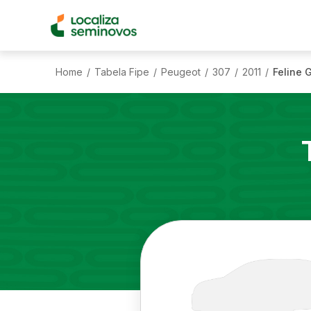
Home
Tabela Fipe
Peugeot
307
2011
Feline G
/
/
/
/
/