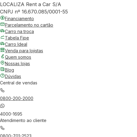
LOCALIZA Rent a Car S/A
CNPJ nº 16.670.085/0001-55
Financiamento
Parcelamento no cartão
Carro na troca
Tabela Fipe
Carro Ideal
Venda para lojistas
Quem somos
Nossas lojas
Blog
Dúvidas
Central de vendas
0800-200-2000
4000-1695
Atendimento ao cliente
0800-701-2523