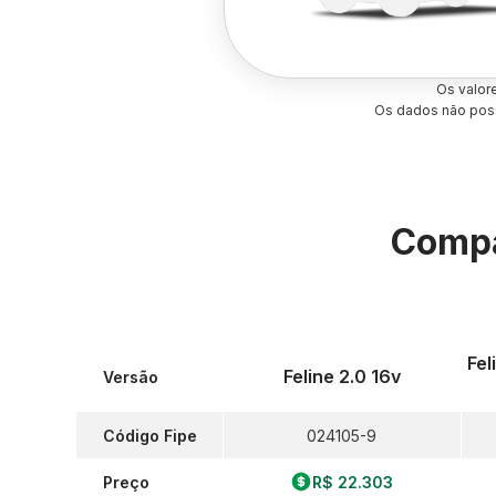
Os valor
Os dados não poss
Compa
Fel
Feline 2.0 16v
Versão
Código Fipe
024105-9
Preço
R$ 22.303