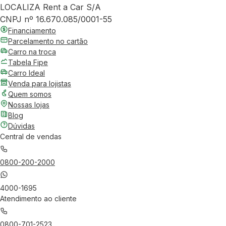
LOCALIZA Rent a Car S/A
CNPJ nº 16.670.085/0001-55
Financiamento
Parcelamento no cartão
Carro na troca
Tabela Fipe
Carro Ideal
Venda para lojistas
Quem somos
Nossas lojas
Blog
Dúvidas
Central de vendas
0800-200-2000
4000-1695
Atendimento ao cliente
0800-701-2523