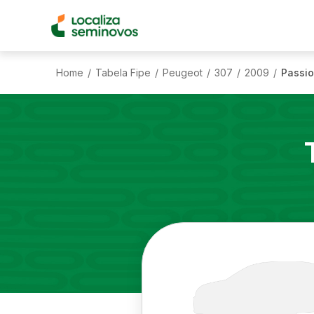
Home
Tabela Fipe
Peugeot
307
2009
Passio
/
/
/
/
/