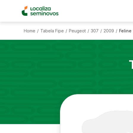
Home
Tabela Fipe
Peugeot
307
2009
Feline
/
/
/
/
/