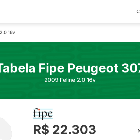
C
 2.0 16v
Tabela Fipe
Peugeot
30
2009
Feline 2.0 16v
R$ 22.303