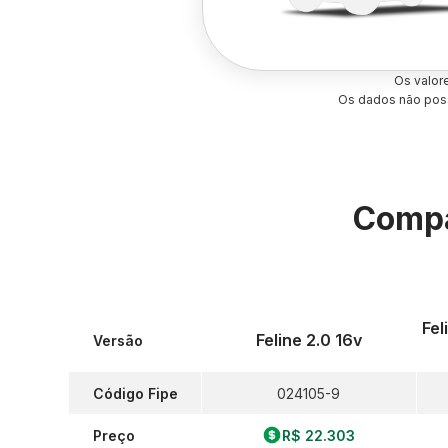
Os valor
Os dados não poss
Compa
Fel
Feline 2.0 16v
Versão
Código Fipe
024105-9
Preço
R$ 22.303