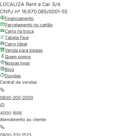
LOCALIZA Rent a Car S/A
CNPJ nº 16.670.085/0001-55
Financiamento
Parcelamento no cartão
Carro na troca
Tabela Fipe
Carro Ideal
Venda para lojistas
Quem somos
Nossas lojas
Blog
Dúvidas
Central de vendas
0800-200-2000
4000-1695
Atendimento ao cliente
0800-701-2523