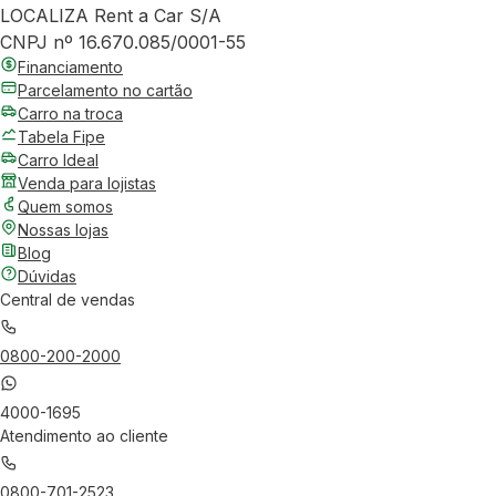
LOCALIZA Rent a Car S/A
CNPJ nº 16.670.085/0001-55
Financiamento
Parcelamento no cartão
Carro na troca
Tabela Fipe
Carro Ideal
Venda para lojistas
Quem somos
Nossas lojas
Blog
Dúvidas
Central de vendas
0800-200-2000
4000-1695
Atendimento ao cliente
0800-701-2523