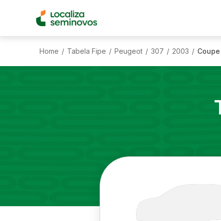
Home
Tabela Fipe
Peugeot
307
2003
Coupe 
/
/
/
/
/