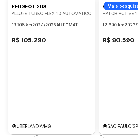
PEUGEOT 208
PEUGEOT 208
Mais pesquis
ALLURE TURBO FLEX 1.0 AUTOMATICO
HATCH ACTIVE 1
13.106 km
2024/2025
AUTOMAT.
12.690 km
2023/
R$ 105.290
R$ 90.590
UBERLÂNDIA/MG
SÃO PAULO/S