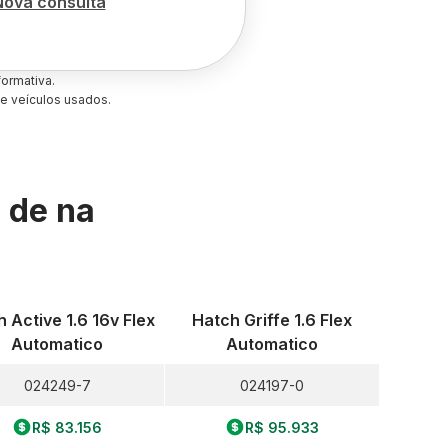
Nova consulta
ormativa.
e veículos usados.
s de
na
 Active 1.6 16v Flex
Hatch Griffe 1.6 Flex
Automatico
Automatico
024249-7
024197-0
R$ 83.156
R$ 95.933