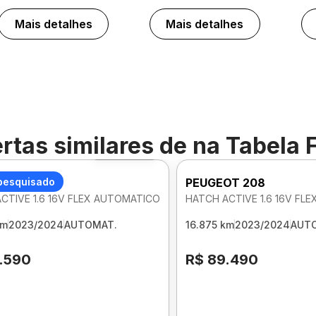
Mais detalhes
Mais detalhes
rtas similares de
na Tabela 
Foto 360º
OT 208
pesquisado
PEUGEOT 208
CTIVE 1.6 16V FLEX AUTOMATICO
HATCH ACTIVE 1.6 16V FL
km
2023/2024
AUTOMAT.
16.875 km
2023/2024
AUT
.590
R$ 89.490