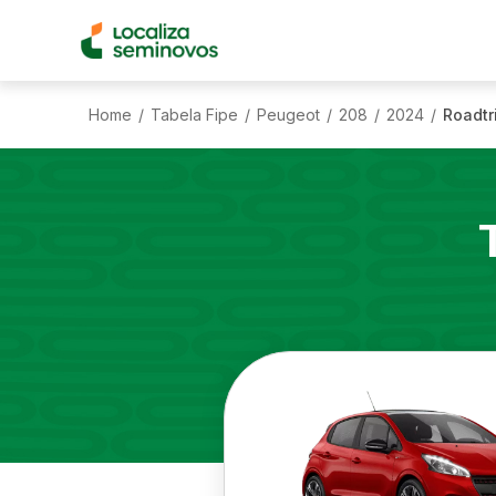
Home
Tabela Fipe
Peugeot
208
2024
Roadtr
/
/
/
/
/