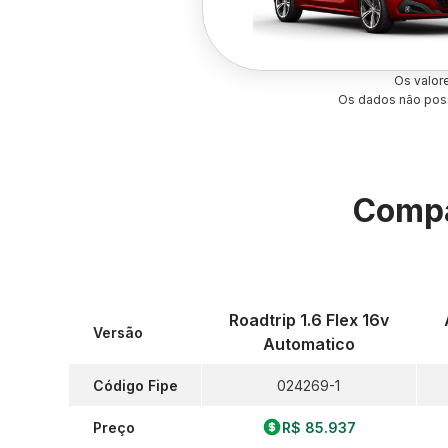
Os valor
Os dados não poss
Compa
Roadtrip 1.6 Flex 16v
Versão
Automatico
Código Fipe
024269-1
Preço
R$ 85.937