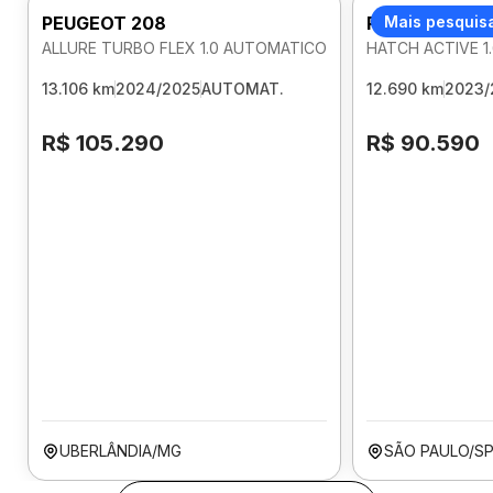
PEUGEOT 208
PEUGEOT 208
Mais pesquis
ALLURE TURBO FLEX 1.0 AUTOMATICO
HATCH ACTIVE 1
13.106 km
2024/2025
AUTOMAT.
12.690 km
2023/
R$ 105.290
R$ 90.590
UBERLÂNDIA/MG
SÃO PAULO/S