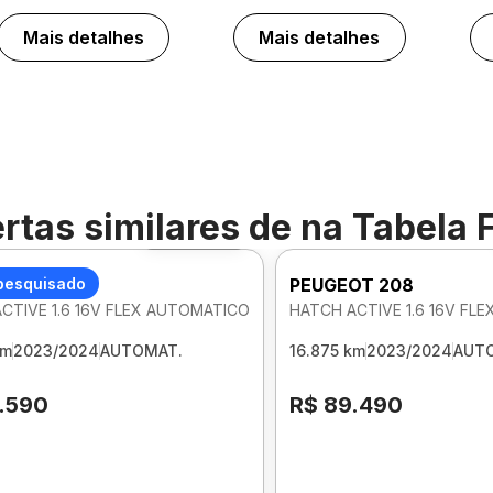
Mais detalhes
Mais detalhes
rtas similares de
na Tabela 
Foto 360º
OT 208
pesquisado
PEUGEOT 208
CTIVE 1.6 16V FLEX AUTOMATICO
HATCH ACTIVE 1.6 16V FL
km
2023/2024
AUTOMAT.
16.875 km
2023/2024
AUT
.590
R$ 89.490