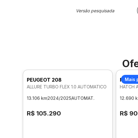
Versão pesquisada
Ofe
PEUGEOT 208
PEUGE
Mais 
ALLURE TURBO FLEX 1.0 AUTOMATICO
HATCH A
13.106 km
2024/2025
AUTOMAT.
12.690 
R$ 105.290
R$ 90