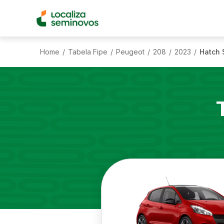
Home
Tabela Fipe
Peugeot
208
2023
Hatch S
/
/
/
/
/