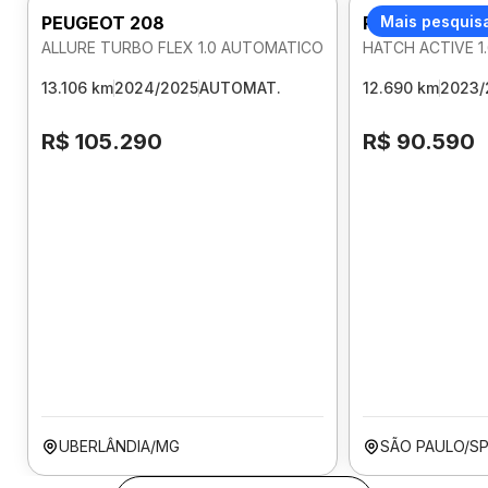
PEUGEOT 208
PEUGEOT 208
Mais pesquis
ALLURE TURBO FLEX 1.0 AUTOMATICO
HATCH ACTIVE 1
13.106 km
2024/2025
AUTOMAT.
12.690 km
2023/
R$ 105.290
R$ 90.590
UBERLÂNDIA/MG
SÃO PAULO/S