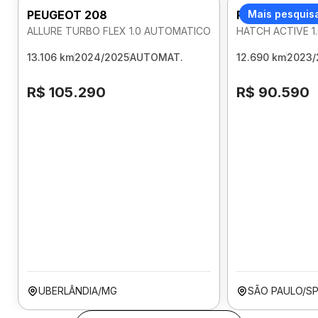
PEUGEOT 208
PEUGEOT 208
Mais pesquis
ALLURE TURBO FLEX 1.0 AUTOMATICO
HATCH ACTIVE 1
13.106 km
2024/2025
AUTOMAT.
12.690 km
2023/
R$ 105.290
R$ 90.590
UBERLÂNDIA/MG
SÃO PAULO/S