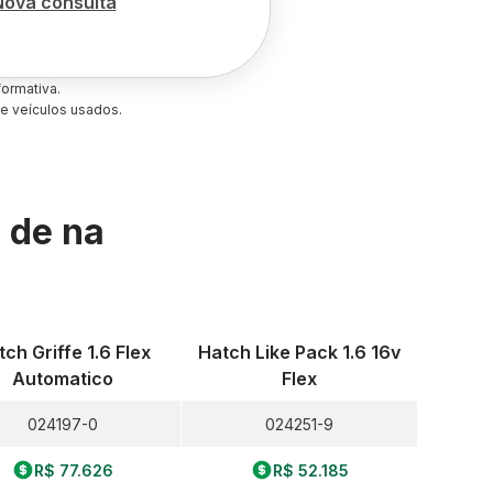
Nova consulta
ormativa.
e veículos usados.
s de
na
tch Griffe 1.6 Flex
Hatch Like Pack 1.6 16v
Automatico
Flex
024197-0
024251-9
R$ 77.626
R$ 52.185