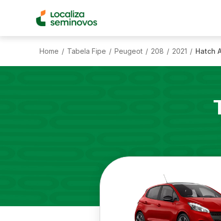
Home
Tabela Fipe
Peugeot
208
2021
Hatch A
/
/
/
/
/