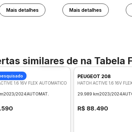
Mais detalhes
Mais detalhes
rtas similares de
na Tabela 
Foto 360º
OT 208
pesquisado
PEUGEOT 208
CTIVE 1.6 16V FLEX AUTOMATICO
HATCH ACTIVE 1.6 16V FL
km
2023/2024
AUTOMAT.
29.989 km
2023/2024
AUT
.590
R$ 88.490