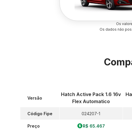
Os valor
Os dados não poss
Compa
Hatch Active Pack 1.6 16v
Ha
Versão
Flex Automatico
Código Fipe
024207-1
Preço
R$ 65.467