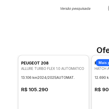
Versão pesquisada
Ofe
PEUGEOT 208
PEUGE
Mais 
ALLURE TURBO FLEX 1.0 AUTOMATICO
HATCH A
13.106 km
2024/2025
AUTOMAT.
12.690 
R$ 105.290
R$ 90