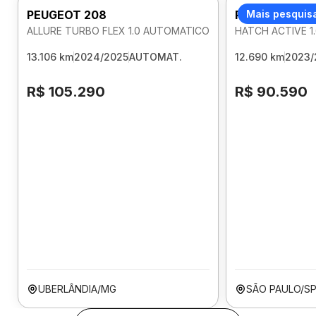
PEUGEOT 208
PEUGEOT 208
Mais pesquis
ALLURE TURBO FLEX 1.0 AUTOMATICO
HATCH ACTIVE 1
13.106 km
2024/2025
AUTOMAT.
12.690 km
2023/
R$ 105.290
R$ 90.590
UBERLÂNDIA/MG
SÃO PAULO/S