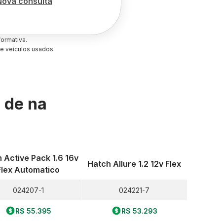
Nova consulta
ormativa.
e veículos usados.
s de
na
 Active Pack 1.6 16v
Hatch Allure 1.2 12v Flex
Flex Automatico
024207-1
024221-7
R$ 55.395
R$ 53.293