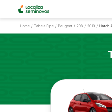
Home
Tabela Fipe
Peugeot
208
2019
Hatch A
/
/
/
/
/