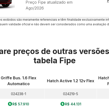
Preço Fipe atualizado em
Ago/2026
es exibidos são meramente referenciais e têm finalidade exclusivamente inf
uem validade oficial e não devem ser considerados como uma avaliação d
re preços de outras versõe
tabela Fipe
Griffe Bus. 1.6 Flex
Hatch
Hatch Active 1.2 12v Flex
Automatico
024238-1
024219-5
R$ 57.910
R$ 44.131