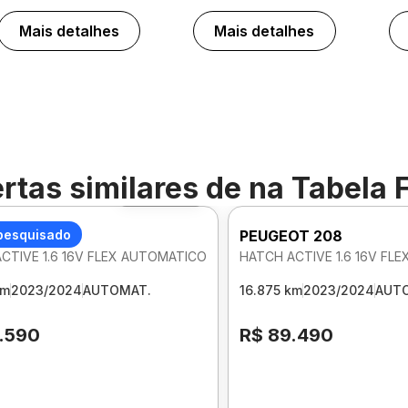
Mais detalhes
Mais detalhes
rtas similares de
na Tabela 
Foto 360º
OT 208
pesquisado
PEUGEOT 208
CTIVE 1.6 16V FLEX AUTOMATICO
HATCH ACTIVE 1.6 16V FL
km
2023/2024
AUTOMAT.
16.875 km
2023/2024
AUT
.590
R$ 89.490