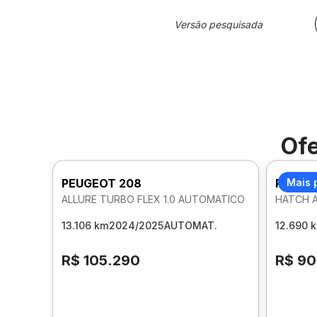
Versão pesquisada
Ofe
PEUGEOT 208
PEUGE
Mais 
ALLURE TURBO FLEX 1.0 AUTOMATICO
HATCH A
13.106 km
2024/2025
AUTOMAT.
12.690 
R$ 105.290
R$ 90