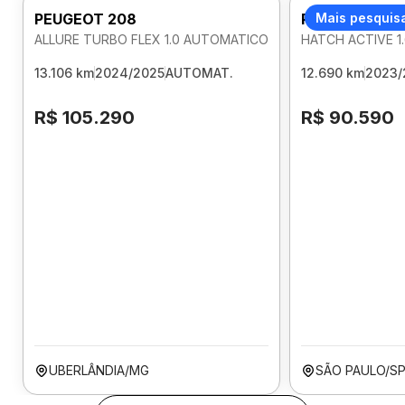
PEUGEOT 208
PEUGEOT 208
Mais pesquis
ALLURE TURBO FLEX 1.0 AUTOMATICO
HATCH ACTIVE 1
13.106 km
2024/2025
AUTOMAT.
12.690 km
2023/
R$ 105.290
R$ 90.590
UBERLÂNDIA/MG
SÃO PAULO/S