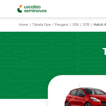
Home
Tabela Fipe
Peugeot
208
2015
Hatch A
/
/
/
/
/