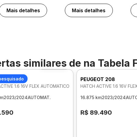
Mais detalhes
Mais detalhes
rtas similares de
na Tabela 
Foto 360º
OT 208
pesquisado
PEUGEOT 208
CTIVE 1.6 16V FLEX AUTOMATICO
HATCH ACTIVE 1.6 16V FL
km
2023/2024
AUTOMAT.
16.875 km
2023/2024
AUT
.590
R$ 89.490