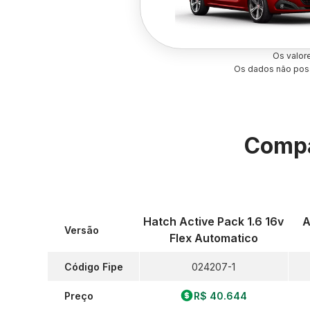
Os valor
Os dados não poss
Compa
Hatch Active Pack 1.6 16v
A
Versão
Flex Automatico
Código Fipe
024207-1
Preço
R$ 40.644