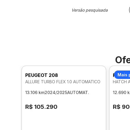
Versão pesquisada
Ofe
PEUGEOT 208
PEUGE
Mais 
ALLURE TURBO FLEX 1.0 AUTOMATICO
HATCH A
13.106 km
2024/2025
AUTOMAT.
12.690 
R$ 105.290
R$ 90