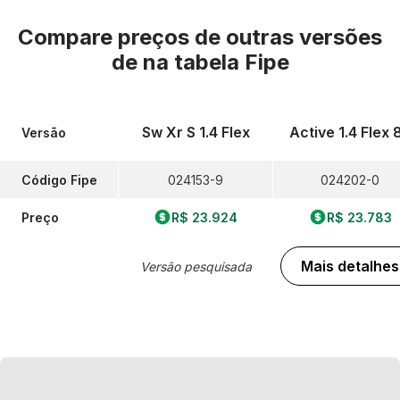
Compare preços de outras versões
de
na tabela Fipe
Sw Xr S 1.4 Flex
Active 1.4 Flex 
Versão
Código Fipe
024153-9
024202-0
Preço
R$ 23.924
R$ 23.783
Mais detalhes
Versão pesquisada