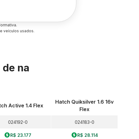
ormativa.
e veículos usados.
s de
na
Hatch Quiksilver 1.6 16v
ch Active 1.4 Flex
Flex
024192-0
024183-0
R$ 23.177
R$ 28.114