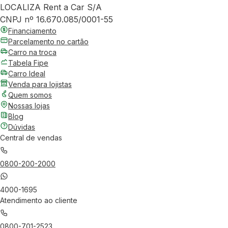
LOCALIZA Rent a Car S/A
CNPJ nº 16.670.085/0001-55
Financiamento
Parcelamento no cartão
Carro na troca
Tabela Fipe
Carro Ideal
Venda para lojistas
Quem somos
Nossas lojas
Blog
Dúvidas
Central de vendas
0800-200-2000
4000-1695
Atendimento ao cliente
0800-701-2523