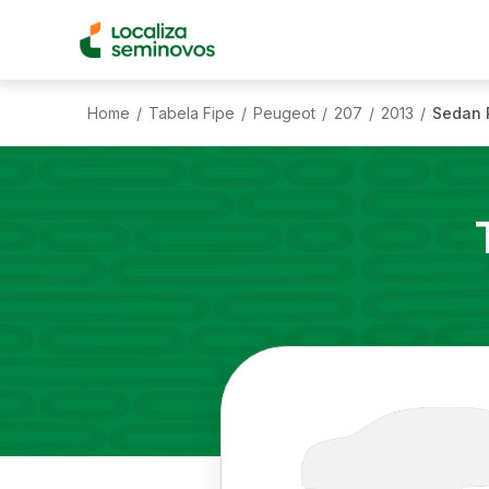
Home
Tabela Fipe
Peugeot
207
2013
Sedan P
/
/
/
/
/