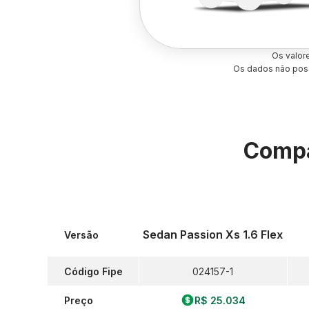
Os valor
Os dados não poss
Compa
Sedan Passion Xs 1.6 Flex
Versão
Código Fipe
024157-1
Preço
R$ 25.034