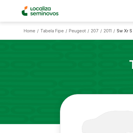
Home
Tabela Fipe
Peugeot
207
2011
Sw Xr S 
/
/
/
/
/