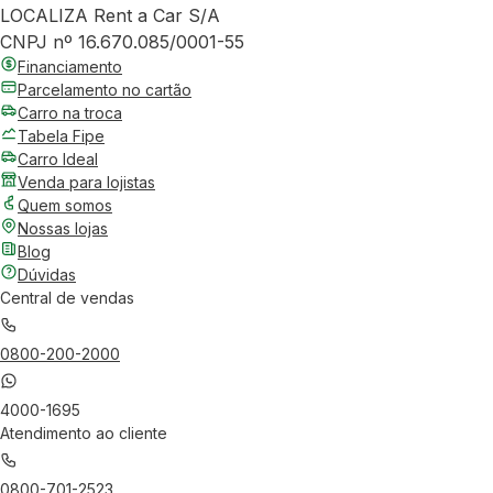
LOCALIZA Rent a Car S/A
CNPJ nº 16.670.085/0001-55
Financiamento
Parcelamento no cartão
Carro na troca
Tabela Fipe
Carro Ideal
Venda para lojistas
Quem somos
Nossas lojas
Blog
Dúvidas
Central de vendas
0800-200-2000
4000-1695
Atendimento ao cliente
0800-701-2523