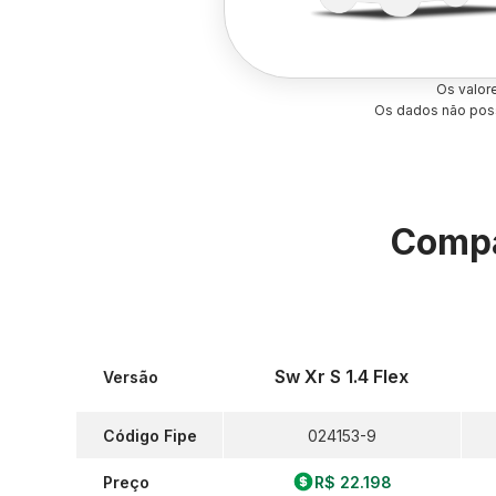
Os valor
Os dados não poss
Compa
Sw Xr S 1.4 Flex
Versão
Código Fipe
024153-9
Preço
R$ 22.198