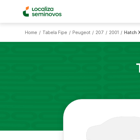
Home
Tabela Fipe
Peugeot
207
2001
Hatch X
/
/
/
/
/