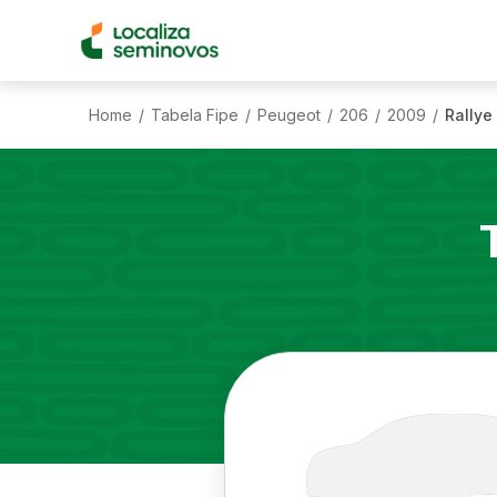
Home
Tabela Fipe
Peugeot
206
2009
Rallye 
/
/
/
/
/