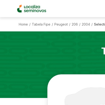
Home
Tabela Fipe
Peugeot
206
2004
Select
/
/
/
/
/