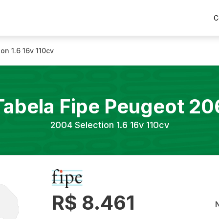
C
ion 1.6 16v 110cv
Tabela Fipe
Peugeot
20
2004
Selection 1.6 16v 110cv
R$ 8.461