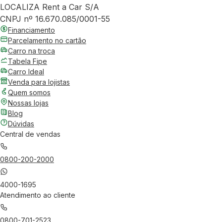
LOCALIZA Rent a Car S/A
CNPJ nº 16.670.085/0001-55
Financiamento
Parcelamento no cartão
Carro na troca
Tabela Fipe
Carro Ideal
Venda para lojistas
Quem somos
Nossas lojas
Blog
Dúvidas
Central de vendas
0800-200-2000
4000-1695
Atendimento ao cliente
0800-701-2523