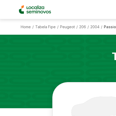
Home
Tabela Fipe
Peugeot
206
2004
Passio
/
/
/
/
/