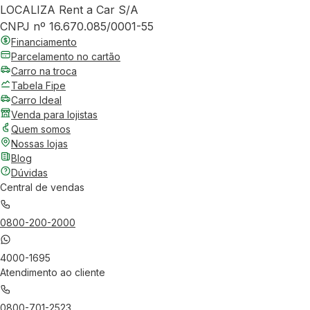
LOCALIZA Rent a Car S/A
CNPJ nº 16.670.085/0001-55
Financiamento
Parcelamento no cartão
Carro na troca
Tabela Fipe
Carro Ideal
Venda para lojistas
Quem somos
Nossas lojas
Blog
Dúvidas
Central de vendas
0800-200-2000
4000-1695
Atendimento ao cliente
0800-701-2523