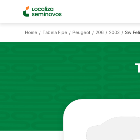
Home
Tabela Fipe
Peugeot
206
2003
Sw Feli
/
/
/
/
/