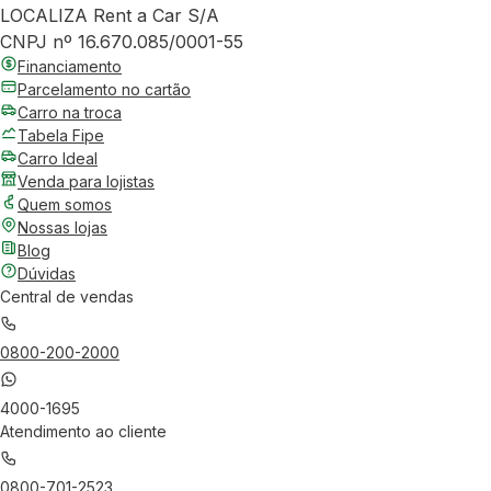
LOCALIZA Rent a Car S/A
CNPJ nº 16.670.085/0001-55
Financiamento
Parcelamento no cartão
Carro na troca
Tabela Fipe
Carro Ideal
Venda para lojistas
Quem somos
Nossas lojas
Blog
Dúvidas
Central de vendas
0800-200-2000
4000-1695
Atendimento ao cliente
0800-701-2523