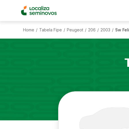
Home
Tabela Fipe
Peugeot
206
2003
Sw Feli
/
/
/
/
/