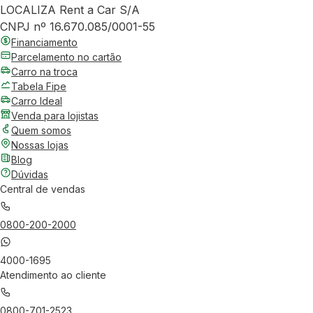
LOCALIZA Rent a Car S/A
CNPJ nº 16.670.085/0001-55
Financiamento
Parcelamento no cartão
Carro na troca
Tabela Fipe
Carro Ideal
Venda para lojistas
Quem somos
Nossas lojas
Blog
Dúvidas
Central de vendas
0800-200-2000
4000-1695
Atendimento ao cliente
0800-701-2523