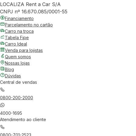
LOCALIZA Rent a Car S/A
CNPJ nº 16.670.085/0001-55
Financiamento
Parcelamento no cartão
Carro na troca
Tabela Fipe
Carro Ideal
Venda para lojistas
Quem somos
Nossas lojas
Blog
Dúvidas
Central de vendas
0800-200-2000
4000-1695
Atendimento ao cliente
0800-701-2523