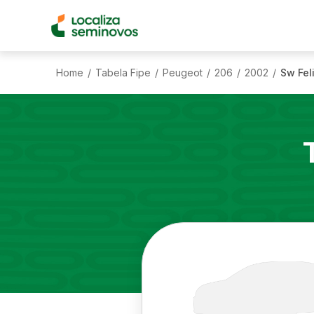
Home
Tabela Fipe
Peugeot
206
2002
Sw Fel
/
/
/
/
/