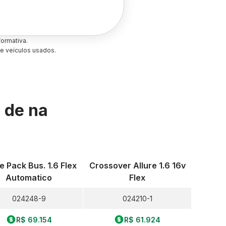
ormativa.
e veículos usados.
s de
na
re Pack Bus. 1.6 Flex
Crossover Allure 1.6 16v
Automatico
Flex
024248-9
024210-1
R$ 69.154
R$ 61.924