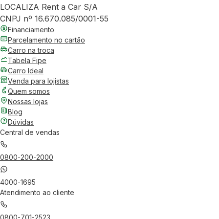
LOCALIZA Rent a Car S/A
CNPJ nº 16.670.085/0001-55
Financiamento
Parcelamento no cartão
Carro na troca
Tabela Fipe
Carro Ideal
Venda para lojistas
Quem somos
Nossas lojas
Blog
Dúvidas
Central de vendas
0800-200-2000
4000-1695
Atendimento ao cliente
0800-701-2523