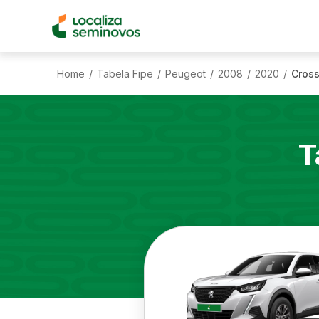
Home
Tabela Fipe
Peugeot
2008
2020
Cross
/
/
/
/
/
T