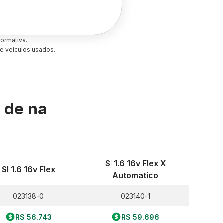
ormativa.
e veículos usados.
s de
na
Sl 1.6 16v Flex X
Sl 1.6 16v Flex
Automatico
023138-0
023140-1
R$ 56.743
R$ 59.696