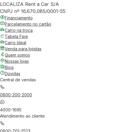
LOCALIZA Rent a Car S/A
CNPJ nº 16.670.085/0001-55
Financiamento
Parcelamento no cartão
Carro na troca
Tabela Fipe
Carro Ideal
Venda para lojistas
Quem somos
Nossas lojas
Blog
Dúvidas
Central de vendas
0800-200-2000
4000-1695
Atendimento ao cliente
0800-701-2523