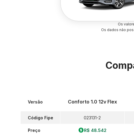
Os valor
Os dados não poss
Compa
Conforto 1.0 12v Flex
Versão
Código Fipe
023131-2
Preço
R$ 48.542