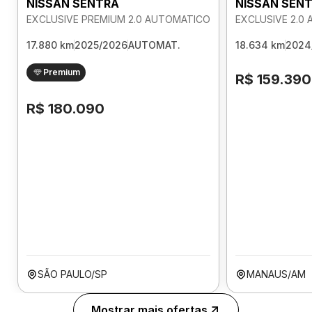
NISSAN SENTRA
NISSAN SEN
EXCLUSIVE PREMIUM 2.0 AUTOMATICO
EXCLUSIVE 2.0
17.880 km
2025/2026
AUTOMAT.
18.634 km
2024
Premium
R$ 159.390
R$ 180.090
SÃO PAULO/SP
MANAUS/AM
Mostrar mais ofertas