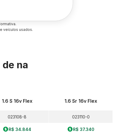
ormativa.
e veículos usados.
s de
na
1.6 S 16v Flex
1.6 Sr 16v Flex
023108-8
023110-0
R$ 34.844
R$ 37.340