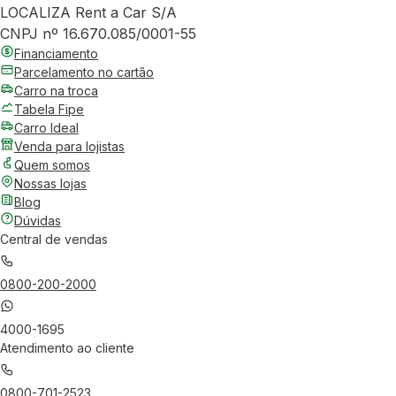
LOCALIZA Rent a Car S/A
CNPJ nº 16.670.085/0001-55
Financiamento
Parcelamento no cartão
Carro na troca
Tabela Fipe
Carro Ideal
Venda para lojistas
Quem somos
Nossas lojas
Blog
Dúvidas
Central de vendas
0800-200-2000
4000-1695
Atendimento ao cliente
0800-701-2523