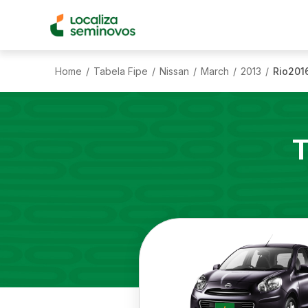
Home
Tabela Fipe
Nissan
March
2013
Rio2016
/
/
/
/
/
T