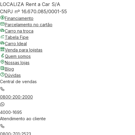
LOCALIZA Rent a Car S/A
CNPJ nº 16.670.085/0001-55
Financiamento
Parcelamento no cartão
Carro na troca
Tabela Fipe
Carro Ideal
Venda para lojistas
Quem somos
Nossas lojas
Blog
Dúvidas
Central de vendas
0800-200-2000
4000-1695
Atendimento ao cliente
0800-701-2523