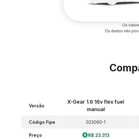
Os valor
Os dados não poss
Compa
X-Gear 1.6 16v flex fuel
Versão
manual
Código Fipe
023090-1
Preço
R$ 23.313