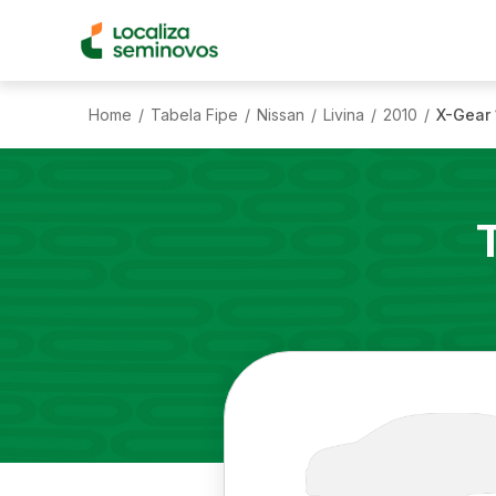
Home
Tabela Fipe
Nissan
Livina
2010
X-Gear 
/
/
/
/
/