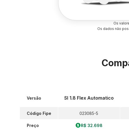
Os valor
Os dados não poss
Compa
Sl 1.8 Flex Automatico
Versão
Código Fipe
023085-5
Preço
R$ 32.698