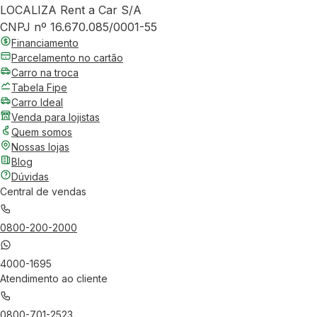
LOCALIZA Rent a Car S/A
CNPJ nº 16.670.085/0001-55
Financiamento
Parcelamento no cartão
Carro na troca
Tabela Fipe
Carro Ideal
Venda para lojistas
Quem somos
Nossas lojas
Blog
Dúvidas
Central de vendas
0800-200-2000
4000-1695
Atendimento ao cliente
0800-701-2523