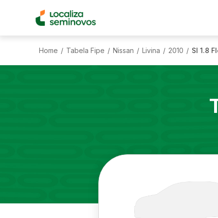
Home
Tabela Fipe
Nissan
Livina
2010
Sl 1.8 
/
/
/
/
/