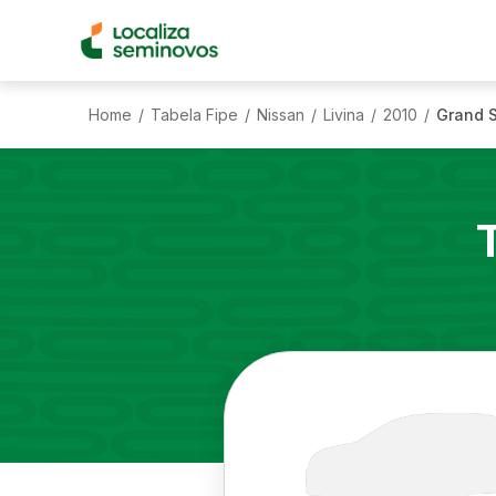
Home
Tabela Fipe
Nissan
Livina
2010
Grand S
/
/
/
/
/