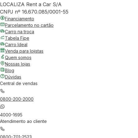
LOCALIZA Rent a Car S/A
CNPJ nº 16.670.085/0001-55
Financiamento
Parcelamento no cartão
Carro na troca
Tabela Fipe
Carro Ideal
Venda para lojistas
Quem somos
Nossas lojas
Blog
Dúvidas
Central de vendas
0800-200-2000
4000-1695
Atendimento ao cliente
0800-701-2523