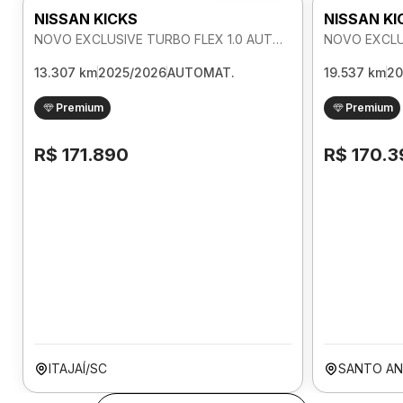
NISSAN KICKS
NISSAN KI
NOVO EXCLUSIVE TURBO FLEX 1.0 AUTOMATICO
13.307 km
2025/2026
AUTOMAT.
19.537 km
20
Premium
Premium
R$ 171.890
R$ 170.3
ITAJAÍ/SC
SANTO AN