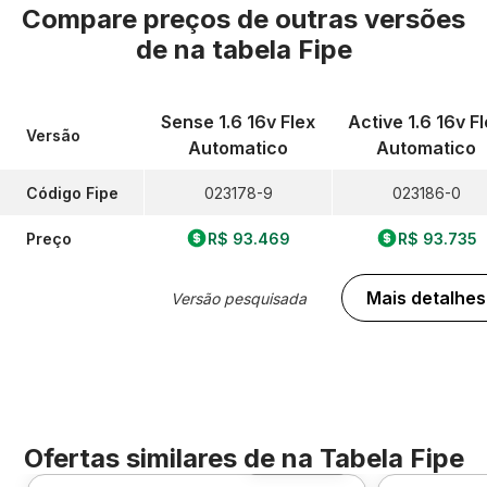
Compare preços de outras versões
de
na tabela Fipe
Sense 1.6 16v Flex
Active 1.6 16v F
Versão
Automatico
Automatico
Código Fipe
023178-9
023186-0
Preço
R$ 93.469
R$ 93.735
Mais detalhes
Versão pesquisada
Ofertas similares de
na Tabela Fipe
Foto 360º