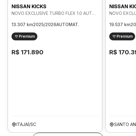
NISSAN KICKS
NISSAN KI
NOVO EXCLUSIVE TURBO FLEX 1.0 AUTOMATICO
13.307 km
2025/2026
AUTOMAT.
19.537 km
20
Premium
Premium
R$ 171.890
R$ 170.3
ITAJAÍ/SC
SANTO AN