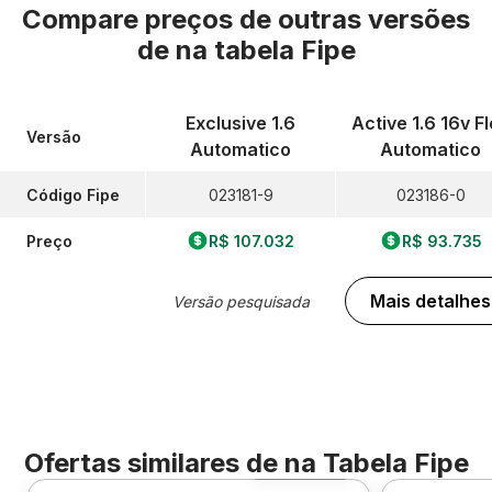
Compare preços de outras versões
de
na tabela Fipe
Exclusive 1.6
Active 1.6 16v F
Versão
Automatico
Automatico
Código Fipe
023181-9
023186-0
Preço
R$ 107.032
R$ 93.735
Mais detalhes
Versão pesquisada
Ofertas similares de
na Tabela Fipe
Foto 360º